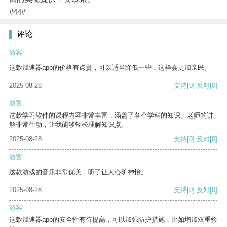
#44#
评论
游客
这款加速器app的价格有点贵，可以适当降低一些，这样会更加亲民。
2025-08-28
支持
[0]
反对
[0]
游客
这款学习软件的课程内容非常丰富，涵盖了各个学科的知识。老师的讲
解非常生动，让我能够轻松理解知识点。
2025-08-28
支持
[0]
反对
[0]
游客
这款游戏的音乐非常优美，听了让人心旷神怡。
2025-08-28
支持
[0]
反对
[0]
游客
这款加速器app的安全性有待提高，可以加强防护措施，比如增加双重验