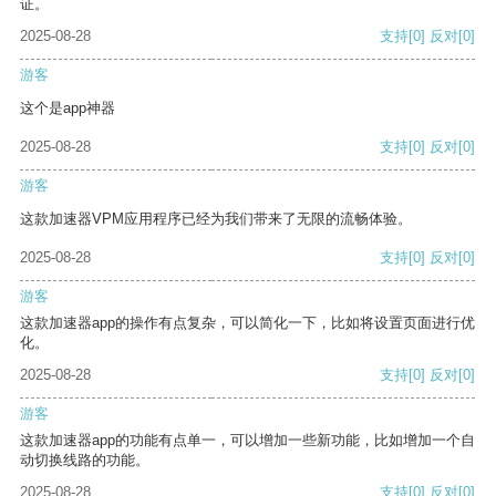
证。
2025-08-28
支持
[0]
反对
[0]
游客
这个是app神器
2025-08-28
支持
[0]
反对
[0]
游客
这款加速器VPM应用程序已经为我们带来了无限的流畅体验。
2025-08-28
支持
[0]
反对
[0]
游客
这款加速器app的操作有点复杂，可以简化一下，比如将设置页面进行优
化。
2025-08-28
支持
[0]
反对
[0]
游客
这款加速器app的功能有点单一，可以增加一些新功能，比如增加一个自
动切换线路的功能。
2025-08-28
支持
[0]
反对
[0]