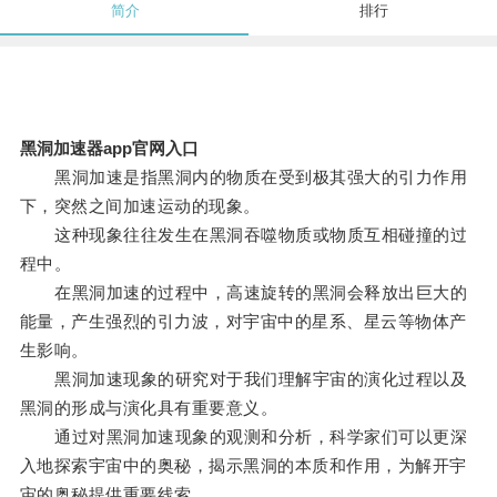
简介
排行
黑洞加速器app官网入口
黑洞加速是指黑洞内的物质在受到极其强大的引力作用
下，突然之间加速运动的现象。
这种现象往往发生在黑洞吞噬物质或物质互相碰撞的过
程中。
在黑洞加速的过程中，高速旋转的黑洞会释放出巨大的
能量，产生强烈的引力波，对宇宙中的星系、星云等物体产
生影响。
黑洞加速现象的研究对于我们理解宇宙的演化过程以及
黑洞的形成与演化具有重要意义。
通过对黑洞加速现象的观测和分析，科学家们可以更深
入地探索宇宙中的奥秘，揭示黑洞的本质和作用，为解开宇
宙的奥秘提供重要线索。