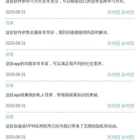
这款软件的学习方式非常灵活，可以根据自己的需求选择学习方式。
2025-08-31
支持
[0]
反对
[0]
游客
这款软件的售后服务非常好，遇到问题都能得到及时解决。
2025-08-31
支持
[0]
反对
[0]
游客
这款app的功能非常丰富，可以满足我不同的社交需求。
2025-08-31
支持
[0]
反对
[0]
游客
这款app就像我的私人导师，带领我探索知识的奥秘。
2025-08-31
支持
[0]
反对
[0]
游客
这款加速器VPM应用程序已经为我们带来了无限的隐私和自由。
2025-08-31
支持
[0]
反对
[0]