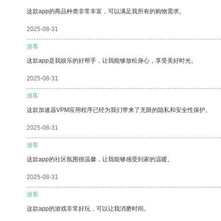
这款app的商品种类非常丰富，可以满足我所有的购物需求。
2025-08-31
游客
这款app是我娱乐的好帮手，让我能够放松身心，享受美好时光。
2025-08-31
游客
这款加速器VPM应用程序已经为我们带来了无限的隐私和安全性保护。
2025-08-31
游客
这款app的社区氛围很温馨，让我能够感受到家的温暖。
2025-08-31
游客
这款app的游戏非常好玩，可以让我消磨时间。