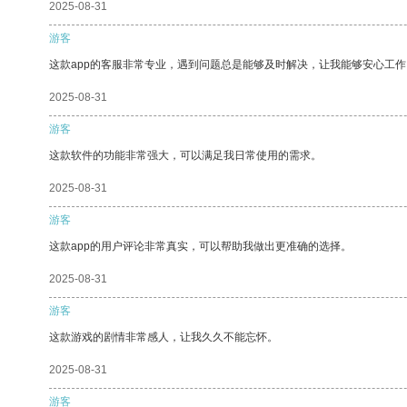
2025-08-31
游客
这款app的客服非常专业，遇到问题总是能够及时解决，让我能够安心工作
2025-08-31
游客
这款软件的功能非常强大，可以满足我日常使用的需求。
2025-08-31
游客
这款app的用户评论非常真实，可以帮助我做出更准确的选择。
2025-08-31
游客
这款游戏的剧情非常感人，让我久久不能忘怀。
2025-08-31
游客