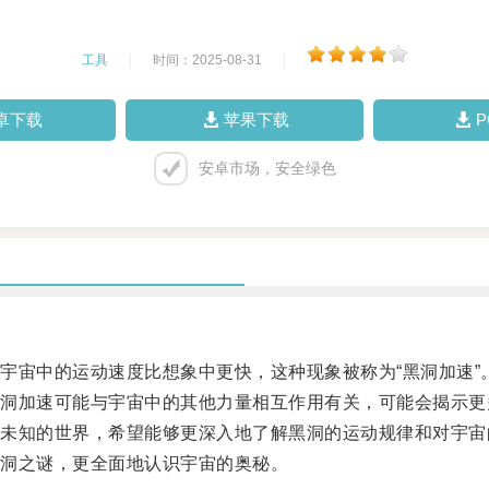
工具
|
时间：2025-08-31
|
卓下载
苹果下载
安卓市场，安全绿色
宙中的运动速度比想象中更快，这种现象被称为“黑洞加速”
加速可能与宇宙中的其他力量相互作用有关，可能会揭示更
知的世界，希望能够更深入地了解黑洞的运动规律和对宇宙
洞之谜，更全面地认识宇宙的奥秘。