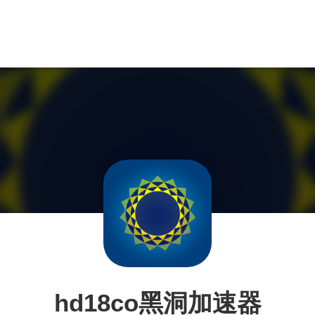
hd18co黑洞加速器