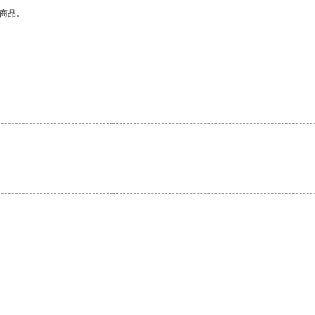
的商品。
。