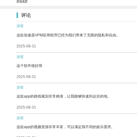
#44#
评论
游客
这款加速器VPM应用程序已经为我们带来了无限的隐私和自由。
2025-08-31
游客
这个软件很好用
2025-08-31
游客
这款app的路线规划非常精准，让我能够快速到达目的地。
2025-08-31
游客
这款app的视频资源非常丰富，可以满足我不同的娱乐需求。