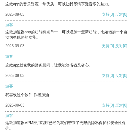
这款app的音乐资源非常优质，可以让我尽情享受音乐的魅力。
2025-09-03
支持
[0]
反对
[0]
游客
这款加速器app的功能有点单一，可以增加一些新功能，比如增加一个自
动切换线路的功能。
2025-09-03
支持
[0]
反对
[0]
游客
这款app就像我的财务顾问，让我能够省钱又省心。
2025-09-03
支持
[0]
反对
[0]
游客
我喜欢这个软件 作者加油
2025-09-03
支持
[0]
反对
[0]
游客
这款加速器VPM应用程序已经为我们带来了无限的隐私保护和安全性保
护。