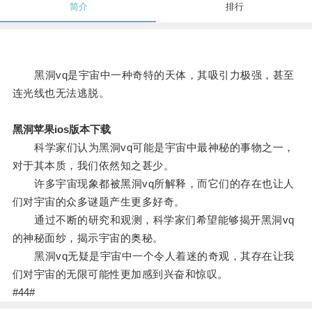
简介
排行
黑洞vq是宇宙中一种奇特的天体，其吸引力极强，甚至
连光线也无法逃脱。
黑洞苹果ios版本下载
科学家们认为黑洞vq可能是宇宙中最神秘的事物之一，
对于其本质，我们依然知之甚少。
许多宇宙现象都被黑洞vq所解释，而它们的存在也让人
们对宇宙的众多谜题产生更多好奇。
通过不断的研究和观测，科学家们希望能够揭开黑洞vq
的神秘面纱，揭示宇宙的奥秘。
黑洞vq无疑是宇宙中一个令人着迷的奇观，其存在让我
们对宇宙的无限可能性更加感到兴奋和惊叹。
#44#