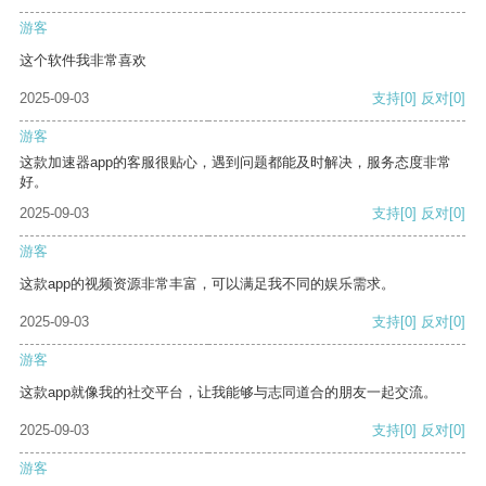
游客
这个软件我非常喜欢
2025-09-03
支持
[0]
反对
[0]
游客
这款加速器app的客服很贴心，遇到问题都能及时解决，服务态度非常
好。
2025-09-03
支持
[0]
反对
[0]
游客
这款app的视频资源非常丰富，可以满足我不同的娱乐需求。
2025-09-03
支持
[0]
反对
[0]
游客
这款app就像我的社交平台，让我能够与志同道合的朋友一起交流。
2025-09-03
支持
[0]
反对
[0]
游客