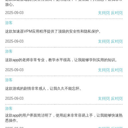
放心。
2025-09-03
支持
[0]
反对
[0]
游客
这款加速器VPM应用程序提供了顶级的安全性和隐私保护。
2025-09-03
支持
[0]
反对
[0]
游客
这款app的老师非常专业，教学水平很高，让我能够学到实用的知识。
2025-09-03
支持
[0]
反对
[0]
游客
这款游戏的剧情非常感人，让我久久不能忘怀。
2025-09-03
支持
[0]
反对
[0]
游客
这款app的用户界面简洁明了，使用起来非常容易上手，让我能够快速熟
悉操作。