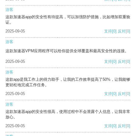
游客
这款加速器app的安全性有待提高，可以加强防护措施，比如增加双重验
证。
2025-09-05
支持
[0]
反对
[0]
游客
这款加速器VPM应用程序可以给你提供全球覆盖和最高安全性的连接。
2025-09-05
支持
[0]
反对
[0]
游客
这款app是我工作上的得力助手，让我的工作效率提高了50%，让我能够
更轻松地完成工作任务。
2025-09-05
支持
[0]
反对
[0]
游客
这款加速器app的安全性很高，使用过程中不会泄露个人信息，让我非常
放心。
2025-09-05
支持
[0]
反对
[0]