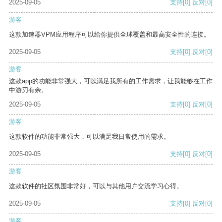
2025-09-05
支持
[0]
反对
[0]
游客
这款加速器VPM应用程序可以给你提供全球覆盖和最高安全性的连接。
2025-09-05
支持
[0]
反对
[0]
游客
这款app的功能非常强大，可以满足我所有的工作需求，让我能够在工作
中游刃有余。
2025-09-05
支持
[0]
反对
[0]
游客
这款软件的功能非常强大，可以满足我日常使用的需求。
2025-09-05
支持
[0]
反对
[0]
游客
这款软件的社区氛围非常好，可以与其他用户交流学习心得。
2025-09-05
支持
[0]
反对
[0]
游客