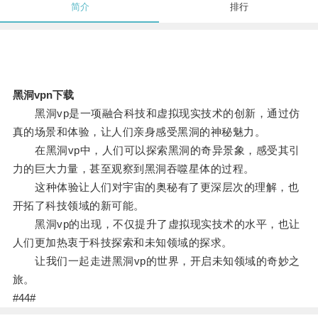
简介
排行
黑洞vpn下载
黑洞vp是一项融合科技和虚拟现实技术的创新，通过仿
真的场景和体验，让人们亲身感受黑洞的神秘魅力。
在黑洞vp中，人们可以探索黑洞的奇异景象，感受其引
力的巨大力量，甚至观察到黑洞吞噬星体的过程。
这种体验让人们对宇宙的奥秘有了更深层次的理解，也
开拓了科技领域的新可能。
黑洞vp的出现，不仅提升了虚拟现实技术的水平，也让
人们更加热衷于科技探索和未知领域的探求。
让我们一起走进黑洞vp的世界，开启未知领域的奇妙之
旅。
#44#