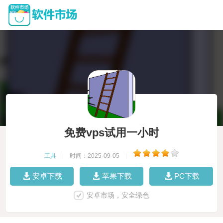
免费vps试用一小时
工具
|
时间：2025-09-05
|
安卓下载
苹果下载
PC下载
安卓市场，安全绿色