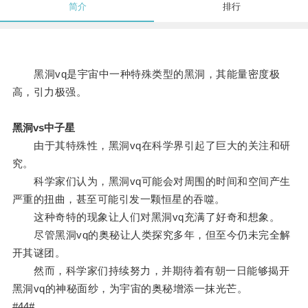
简介
排行
黑洞vq是宇宙中一种特殊类型的黑洞，其能量密度极
高，引力极强。
黑洞vs中子星
由于其特殊性，黑洞vq在科学界引起了巨大的关注和研
究。
科学家们认为，黑洞vq可能会对周围的时间和空间产生
严重的扭曲，甚至可能引发一颗恒星的吞噬。
这种奇特的现象让人们对黑洞vq充满了好奇和想象。
尽管黑洞vq的奥秘让人类探究多年，但至今仍未完全解
开其谜团。
然而，科学家们持续努力，并期待着有朝一日能够揭开
黑洞vq的神秘面纱，为宇宙的奥秘增添一抹光芒。
#44#