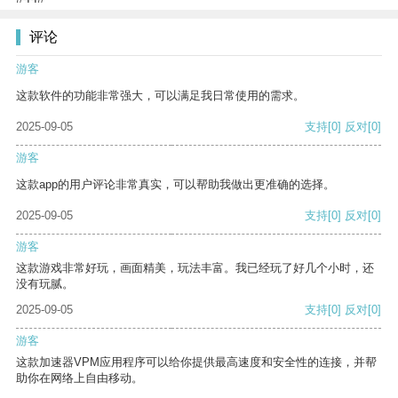
评论
游客
这款软件的功能非常强大，可以满足我日常使用的需求。
2025-09-05
支持
[0]
反对
[0]
游客
这款app的用户评论非常真实，可以帮助我做出更准确的选择。
2025-09-05
支持
[0]
反对
[0]
游客
这款游戏非常好玩，画面精美，玩法丰富。我已经玩了好几个小时，还
没有玩腻。
2025-09-05
支持
[0]
反对
[0]
游客
这款加速器VPM应用程序可以给你提供最高速度和安全性的连接，并帮
助你在网络上自由移动。