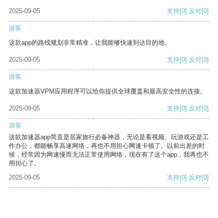
2025-09-05
支持
[0]
反对
[0]
游客
这款app的路线规划非常精准，让我能够快速到达目的地。
2025-09-05
支持
[0]
反对
[0]
游客
这款加速器VPM应用程序可以给你提供全球覆盖和最高安全性的连接。
2025-09-05
支持
[0]
反对
[0]
游客
这款加速器app简直是居家旅行必备神器，无论是看视频、玩游戏还是工
作办公，都能畅享高速网络，再也不用担心网速卡顿了。以前出差的时
候，经常因为网速慢而无法正常使用网络，现在有了这个app，我再也不
用担心了。
2025-09-05
支持
[0]
反对
[0]