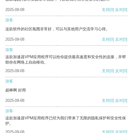
2025-09-08
支持
[0]
反对
[0]
游客
这款软件的社区氛围非常好，可以与其他用户交流学习心得。
2025-09-08
支持
[0]
反对
[0]
游客
这款加速器VPM应用程序可以给你提供最高速度和安全性的连接，并帮
助你在网络上自由移动。
2025-09-08
支持
[0]
反对
[0]
游客
超棒啊 好用
2025-09-08
支持
[0]
反对
[0]
游客
这款加速器VPM应用程序已经为我们带来了无限的隐私保护和安全性保
护。
2025-09-08
支持
[0]
反对
[0]