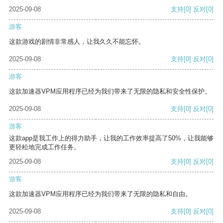
2025-09-08
支持
[0]
反对
[0]
游客
这款游戏的剧情非常感人，让我久久不能忘怀。
2025-09-08
支持
[0]
反对
[0]
游客
这款加速器VPM应用程序已经为我们带来了无限的隐私和安全性保护。
2025-09-08
支持
[0]
反对
[0]
游客
这款app是我工作上的得力助手，让我的工作效率提高了50%，让我能够
更轻松地完成工作任务。
2025-09-08
支持
[0]
反对
[0]
游客
这款加速器VPM应用程序已经为我们带来了无限的隐私和自由。
2025-09-08
支持
[0]
反对
[0]