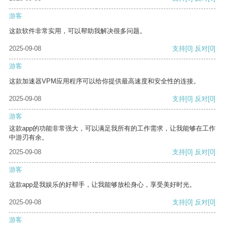
游客
这款软件非常实用，可以帮助我解决很多问题。
2025-09-08
支持
[0]
反对
[0]
游客
这款加速器VPM应用程序可以给你提供最高速度和安全性的连接。
2025-09-08
支持
[0]
反对
[0]
游客
这款app的功能非常强大，可以满足我所有的工作需求，让我能够在工作
中游刃有余。
2025-09-08
支持
[0]
反对
[0]
游客
这款app是我娱乐的好帮手，让我能够放松身心，享受美好时光。
2025-09-08
支持
[0]
反对
[0]
游客