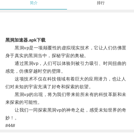
简介
排行
黑洞加速器.apk下载
黑洞vp是一项颠覆性的虚拟现实技术，它让人们仿佛置
身于真实的黑洞当中，探秘宇宙的奥秘。
通过黑洞vp，人们可以体验到被引力吸引、时间扭曲的
感觉，仿佛穿越时空的壁障。
这项技术不仅在科技领域有着巨大的应用潜力，也让人
们对未知的宇宙充满了好奇和探索的欲望。
黑洞vp的出现，将为我们带来前所未有的科技革新和未
来探索的可能性。
让我们一同探索黑洞vp的神奇之处，感受未知世界的奇
妙！。
#44#