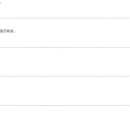
。
中游刃有余。