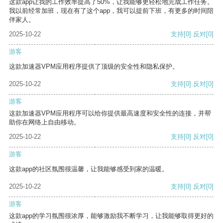
这款app让我的工作效率提高了50%，让我能够更轻松地完成工作任务。
我以前经常加班，现在有了这个app，我可以提前下班，有更多的时间陪
伴家人。
2025-10-22
支持
[0]
反对
[0]
游客
这款加速器VPM应用程序提供了顶级的安全性和隐私保护。
2025-10-22
支持
[0]
反对
[0]
游客
这款加速器VPM应用程序可以给你提供最高速度和安全性的连接，并帮
助你在网络上自由移动。
2025-10-22
支持
[0]
反对
[0]
游客
这款app的社区氛围很温馨，让我能够感受到家的温暖。
2025-10-22
支持
[0]
反对
[0]
游客
这款app的学习氛围很浓厚，能够激励我不断学习，让我能够取得更好的