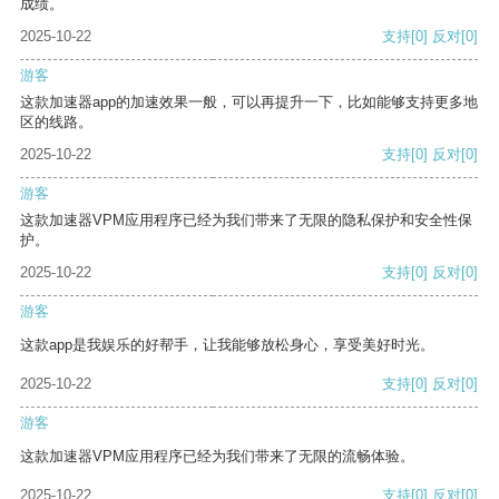
成绩。
2025-10-22
支持
[0]
反对
[0]
游客
这款加速器app的加速效果一般，可以再提升一下，比如能够支持更多地
区的线路。
2025-10-22
支持
[0]
反对
[0]
游客
这款加速器VPM应用程序已经为我们带来了无限的隐私保护和安全性保
护。
2025-10-22
支持
[0]
反对
[0]
游客
这款app是我娱乐的好帮手，让我能够放松身心，享受美好时光。
2025-10-22
支持
[0]
反对
[0]
游客
这款加速器VPM应用程序已经为我们带来了无限的流畅体验。
2025-10-22
支持
[0]
反对
[0]