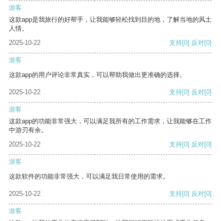
游客
这款app是我旅行的好帮手，让我能够轻松找到目的地，了解当地的风土
人情。
2025-10-22
支持
[0]
反对
[0]
游客
这款app的用户评论非常真实，可以帮助我做出更准确的选择。
2025-10-22
支持
[0]
反对
[0]
游客
这款app的功能非常强大，可以满足我所有的工作需求，让我能够在工作
中游刃有余。
2025-10-22
支持
[0]
反对
[0]
游客
这款软件的功能非常强大，可以满足我日常使用的需求。
2025-10-22
支持
[0]
反对
[0]
游客