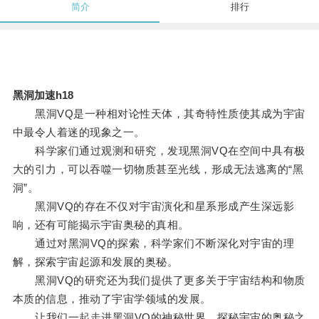
简介
排行
黑洞加速h18
黑洞VQ是一种相对论性天体，其奇特性质使其成为宇宙
中最令人着迷的现象之一。
科学家们通过观测和研究，发现黑洞VQ在空间中具有极
大的引力，可以吞噬一切物质甚至光线，形成无法逃离的“黑
洞”。
黑洞VQ的存在不仅对宇宙演化和星系形成产生深远影
响，还有可能揭示宇宙奥秘的真相。
通过对黑洞VQ的探索，科学家们不断深化对宇宙的理
解，探索宇宙起源和发展的奥秘。
黑洞VQ的研究还为我们提供了更多关于宇宙结构和物质
本质的信息，推动了宇宙学领域的发展。
让我们一起走进黑洞VQ的神秘世界，探秘宇宙的奥秘之