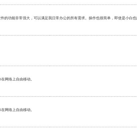
软件的功能非常强大，可以满足我日常办公的所有需求。操作也很简单，即使是小白也
你在网络上自由移动。
你在网络上自由移动。