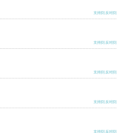
支持
[0]
反对
[0]
支持
[0]
反对
[0]
支持
[0]
反对
[0]
支持
[0]
反对
[0]
支持
[0]
反对
[0]