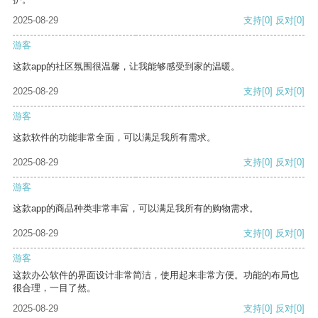
2025-08-29
支持
[0]
反对
[0]
游客
这款app的社区氛围很温馨，让我能够感受到家的温暖。
2025-08-29
支持
[0]
反对
[0]
游客
这款软件的功能非常全面，可以满足我所有需求。
2025-08-29
支持
[0]
反对
[0]
游客
这款app的商品种类非常丰富，可以满足我所有的购物需求。
2025-08-29
支持
[0]
反对
[0]
游客
这款办公软件的界面设计非常简洁，使用起来非常方便。功能的布局也
很合理，一目了然。
2025-08-29
支持
[0]
反对
[0]