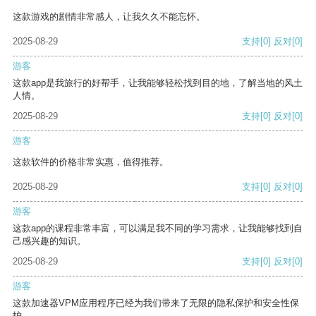
这款游戏的剧情非常感人，让我久久不能忘怀。
2025-08-29
支持
[0]
反对
[0]
游客
这款app是我旅行的好帮手，让我能够轻松找到目的地，了解当地的风土
人情。
2025-08-29
支持
[0]
反对
[0]
游客
这款软件的价格非常实惠，值得推荐。
2025-08-29
支持
[0]
反对
[0]
游客
这款app的课程非常丰富，可以满足我不同的学习需求，让我能够找到自
己感兴趣的知识。
2025-08-29
支持
[0]
反对
[0]
游客
这款加速器VPM应用程序已经为我们带来了无限的隐私保护和安全性保
护。