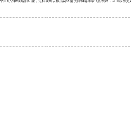
一个自动切换线路的功能，这样就可以根据网络情况自动选择最优的线路，从而获得更
。