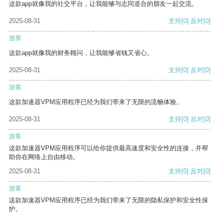
这款app就像我的社交平台，让我能够与志同道合的朋友一起交流。
2025-08-31
支持
[0]
反对
[0]
游客
这款app就像我的财务顾问，让我能够省钱又省心。
2025-08-31
支持
[0]
反对
[0]
游客
这款加速器VPM应用程序已经为我们带来了无限的流畅体验。
2025-08-31
支持
[0]
反对
[0]
游客
这款加速器VPM应用程序可以给你提供最高速度和安全性的连接，并帮
助你在网络上自由移动。
2025-08-31
支持
[0]
反对
[0]
游客
这款加速器VPM应用程序已经为我们带来了无限的隐私保护和安全性保
护。