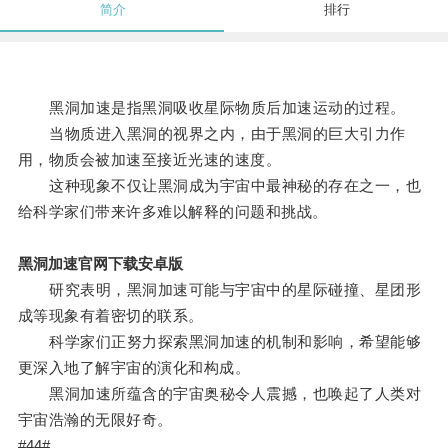
简介
排行
黑洞加速是指黑洞吸收星际物质后加速运动的过程。
当物质进入黑洞的视界之内，由于黑洞的巨大引力作
用，物质会被加速至接近光速的速度。
这种现象不仅让黑洞成为宇宙中最神秘的存在之一，也
给科学家们带来许多难以解释的问题和挑战。
黑洞加速官网下载安卓版
研究表明，黑洞加速可能与宇宙中的星际碰撞、星团形
成等现象有着密切的联系。
科学家们正努力探索黑洞加速的机制和影响，希望能够
更深入地了解宇宙的演化和构成。
黑洞加速所蕴含的宇宙奥秘令人震撼，也唤起了人类对
宇宙浩瀚的无限好奇。
#44#