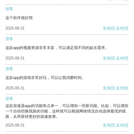
游客
这个软件很好用
2025-08-31
支持
[0]
反对
[0]
游客
这款app的视频资源非常丰富，可以满足我不同的娱乐需求。
2025-08-31
支持
[0]
反对
[0]
游客
这款app的游戏非常好玩，可以让我消磨时间。
2025-08-31
支持
[0]
反对
[0]
游客
这款加速器app的功能有点单一，可以增加一些新功能。比如，可以增加
一个自动切换线路的功能，这样就可以根据网络情况自动选择最优的线
路，从而获得更好的加速效果。
2025-08-31
支持
[0]
反对
[0]