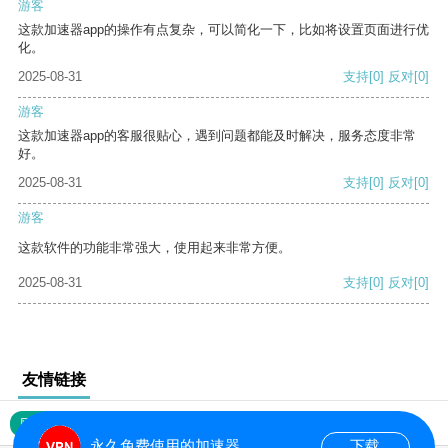
游客
这款加速器app的操作有点复杂，可以简化一下，比如将设置页面进行优
化。
2025-08-31
支持
[0]
反对
[0]
游客
这款加速器app的客服很贴心，遇到问题都能及时解决，服务态度非常
好。
2025-08-31
支持
[0]
反对
[0]
游客
这款软件的功能非常强大，使用起来非常方便。
2025-08-31
支持
[0]
反对
[0]
友情链接
网站地图
永久免费使用的加速器
下载