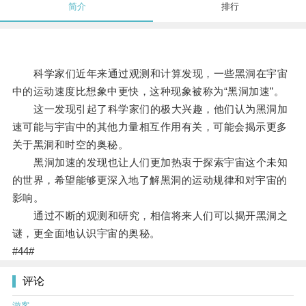
简介
排行
科学家们近年来通过观测和计算发现，一些黑洞在宇宙
中的运动速度比想象中更快，这种现象被称为“黑洞加速”。
这一发现引起了科学家们的极大兴趣，他们认为黑洞加
速可能与宇宙中的其他力量相互作用有关，可能会揭示更多
关于黑洞和时空的奥秘。
黑洞加速的发现也让人们更加热衷于探索宇宙这个未知
的世界，希望能够更深入地了解黑洞的运动规律和对宇宙的
影响。
通过不断的观测和研究，相信将来人们可以揭开黑洞之
谜，更全面地认识宇宙的奥秘。
#44#
评论
游客