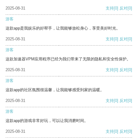
2025-08-31
支持
[0]
反对
[0]
游客
这款app是我娱乐的好帮手，让我能够放松身心，享受美好时光。
2025-08-31
支持
[0]
反对
[0]
游客
这款加速器VPM应用程序已经为我们带来了无限的隐私和安全性保护。
2025-08-31
支持
[0]
反对
[0]
游客
这款app的社区氛围很温馨，让我能够感受到家的温暖。
2025-08-31
支持
[0]
反对
[0]
游客
这款app的游戏非常好玩，可以让我消磨时间。
2025-08-31
支持
[0]
反对
[0]