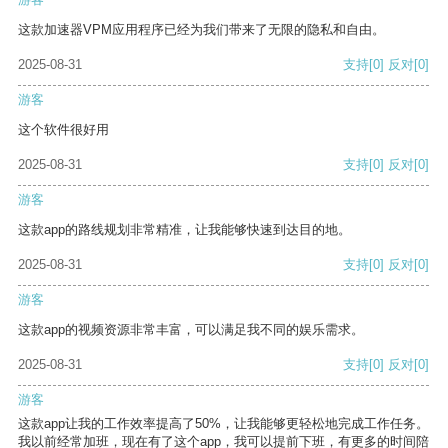
这款加速器VPM应用程序已经为我们带来了无限的隐私和自由。
2025-08-31
支持
[0]
反对
[0]
游客
这个软件很好用
2025-08-31
支持
[0]
反对
[0]
游客
这款app的路线规划非常精准，让我能够快速到达目的地。
2025-08-31
支持
[0]
反对
[0]
游客
这款app的视频资源非常丰富，可以满足我不同的娱乐需求。
2025-08-31
支持
[0]
反对
[0]
游客
这款app让我的工作效率提高了50%，让我能够更轻松地完成工作任务。
我以前经常加班，现在有了这个app，我可以提前下班，有更多的时间陪