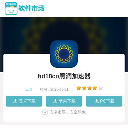
hd18co黑洞加速器
工具
|
时间：2025-08-31
|
安卓下载
苹果下载
PC下载
安卓市场，安全绿色