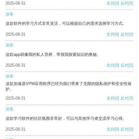
2025-08-31
支持
[0]
反对
[0]
游客
这款软件的学习方式非常灵活，可以根据自己的需求选择学习方式。
2025-08-31
支持
[0]
反对
[0]
游客
这款app就像我的私人导师，带领我探索知识的奥秘。
2025-08-31
支持
[0]
反对
[0]
游客
这款加速器VPM应用程序已经为我们带来了无限的隐私保护和安全性保
护。
2025-08-31
支持
[0]
反对
[0]
游客
这款学习软件的社区氛围非常好，可以与其他学习者交流学习心得。
2025-08-31
支持
[0]
反对
[0]