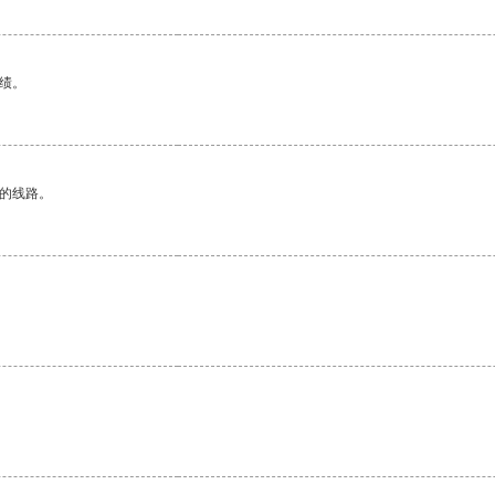
绩。
区的线路。