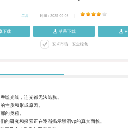
工具
|
时间：2025-09-08
|
卓下载
苹果下载
安卓市场，安全绿色
吞噬光线，连光都无法逃脱。
的性质和形成原因。
部的奥秘。
们的研究和探索正在逐渐揭示黑洞vp的真实面貌。