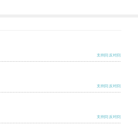
支持
[0]
反对
[0]
支持
[0]
反对
[0]
支持
[0]
反对
[0]