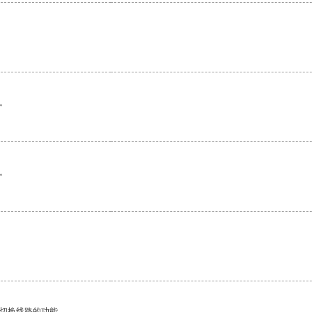
。
。
动切换线路的功能。