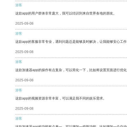
游客
这款app的用户群体非常庞大，我可以结识到来自世界各地的朋友。
2025-09-08
游客
这款app的客服非常专业，遇到问题总是能够及时解决，让我能够安心工作
2025-09-08
游客
这款加速器app的操作有点复杂，可以简化一下，比如将设置页面进行优化
2025-09-08
游客
这款app的视频资源非常丰富，可以满足我不同的娱乐需求。
2025-09-08
游客
这款加速器app的功能有点单一，可以增加一些新功能，比如增加一个自