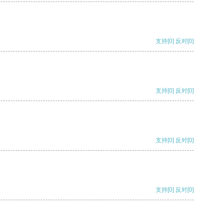
支持
[0]
反对
[0]
支持
[0]
反对
[0]
支持
[0]
反对
[0]
支持
[0]
反对
[0]