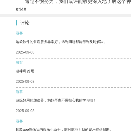
通过不懈努力，我们或许能够更深入地了解这个神
#44#
评论
游客
这款软件的售后服务非常好，遇到问题都能得到及时解决。
2025-09-08
游客
超棒啊 好用
2025-09-08
游客
超级好用的加速器，妈妈再也不用担心我的学习啦！
2025-09-08
游客
这款app就像我的娱乐小助手，随时随地为我的娱乐提供帮助。