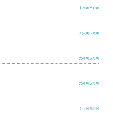
支持
[0]
反对
[0]
支持
[0]
反对
[0]
支持
[0]
反对
[0]
支持
[0]
反对
[0]
支持
[0]
反对
[0]