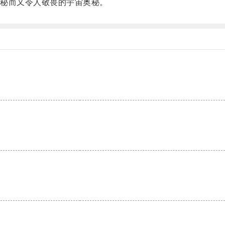
秘而又令人敬畏的宇宙奥秘。