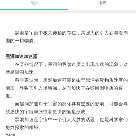
简介
排行
黑洞是宇宙中极为神秘的存在，其强大的引力吞噬着周
围的一切物质。
黑洞加速加速器
在某些情况下，黑洞的吞噬速度会出现加速的现象，这
就是黑洞加速。
科学家认为，黑洞加速可能是由于黑洞吞噬物质速度的
增加，导致其引力场增强，从而加快了吞噬周围物质的速
度。
而黑洞加速对于宇宙的演化具有重要的影响，可能会导
致更快的宇宙膨胀或者更快的恒星形成。
黑洞加速是宇宙中一个引人入胜的话题，也是科学家们
努力探索的领域。
#44#