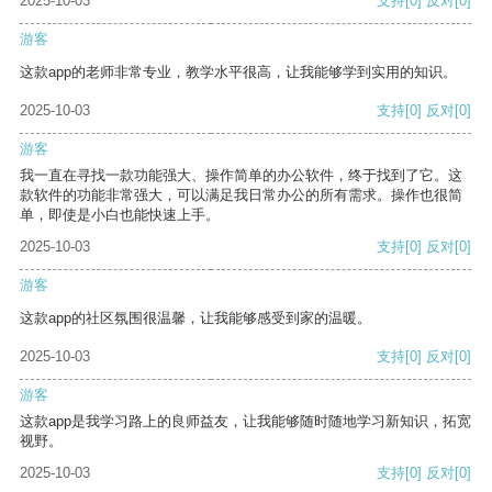
2025-10-03
支持
[0]
反对
[0]
游客
这款app的老师非常专业，教学水平很高，让我能够学到实用的知识。
2025-10-03
支持
[0]
反对
[0]
游客
我一直在寻找一款功能强大、操作简单的办公软件，终于找到了它。这
款软件的功能非常强大，可以满足我日常办公的所有需求。操作也很简
单，即使是小白也能快速上手。
2025-10-03
支持
[0]
反对
[0]
游客
这款app的社区氛围很温馨，让我能够感受到家的温暖。
2025-10-03
支持
[0]
反对
[0]
游客
这款app是我学习路上的良师益友，让我能够随时随地学习新知识，拓宽
视野。
2025-10-03
支持
[0]
反对
[0]