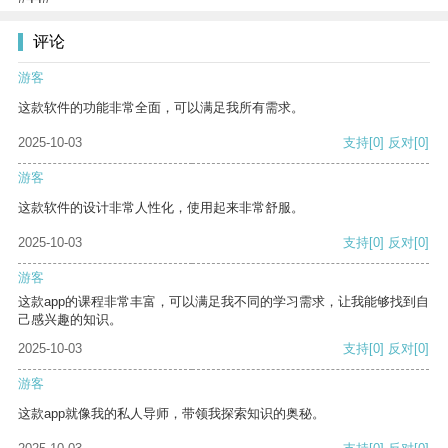
评论
游客
这款软件的功能非常全面，可以满足我所有需求。
2025-10-03
支持
[0]
反对
[0]
游客
这款软件的设计非常人性化，使用起来非常舒服。
2025-10-03
支持
[0]
反对
[0]
游客
这款app的课程非常丰富，可以满足我不同的学习需求，让我能够找到自
己感兴趣的知识。
2025-10-03
支持
[0]
反对
[0]
游客
这款app就像我的私人导师，带领我探索知识的奥秘。