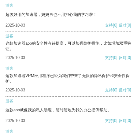
游客
超级好用的加速器，妈妈再也不用担心我的学习啦！
2025-10-03
支持
[0]
反对
[0]
游客
这款加速器app的安全性有待提高，可以加强防护措施，比如增加双重验
证。
2025-10-03
支持
[0]
反对
[0]
游客
这款加速器VPM应用程序已经为我们带来了无限的隐私保护和安全性保
护。
2025-10-03
支持
[0]
反对
[0]
游客
这款app就像我的私人助理，随时随地为我的办公提供帮助。
2025-10-03
支持
[0]
反对
[0]
游客