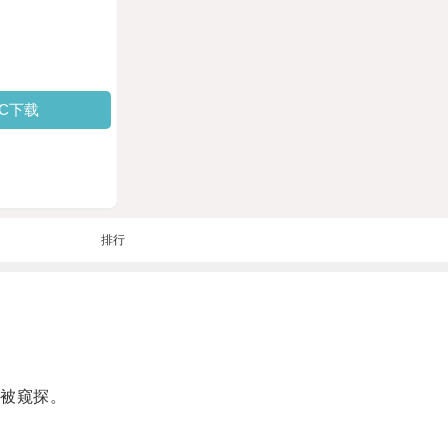
PC下载
排行
被窥探。