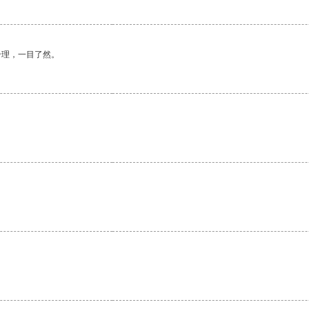
合理，一目了然。
。